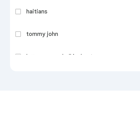
haitians
tommy john
lottery powerball jackpot
savannah james hermes
toluca vs lafc
ความเป็นส่วนตัว
ข้อกำหนด
ส่งความคิดเห็น
เกี่ยวกั
guadalajara vs dallas