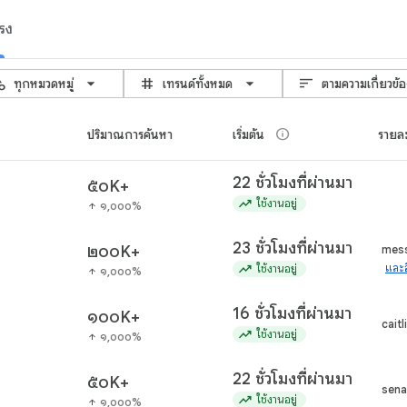
รง
gory
grid_3x3
sort
ทุกหมวดหมู่
เทรนด์ทั้งหมด
ตามความเกี่ยวข้
info
ปริมาณการค้นหา
เริ่มต้น
รายละ
22 ชั่วโมงที่ผ่านมา
๕๐K+
trending_up
ใช้งานอยู่
๑,๐๐๐%
arrow_upward
23 ชั่วโมงที่ผ่านมา
๒๐๐K+
mess
trending_up
และอ
ใช้งานอยู่
๑,๐๐๐%
arrow_upward
16 ชั่วโมงที่ผ่านมา
๑๐๐K+
caitl
trending_up
ใช้งานอยู่
๑,๐๐๐%
arrow_upward
22 ชั่วโมงที่ผ่านมา
๕๐K+
senat
trending_up
ใช้งานอยู่
๑,๐๐๐%
arrow_upward